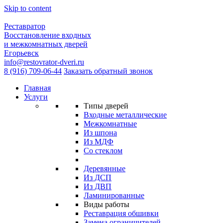
Skip to content
Реставратор
Восстановление входных
и межкомнатных дверей
Егорьевск
info@restovrator-dveri.ru
8 (916) 709-06-44
Заказать обратный звонок
Главная
Услуги
Типы дверей
Входные металлические
Межкомнатные
Из шпона
Из МДФ
Cо стеклом
Деревянные
Из ДСП
Из ДВП
Ламинированные
Виды работы
Реставрация обшивки
Замена ограничителей